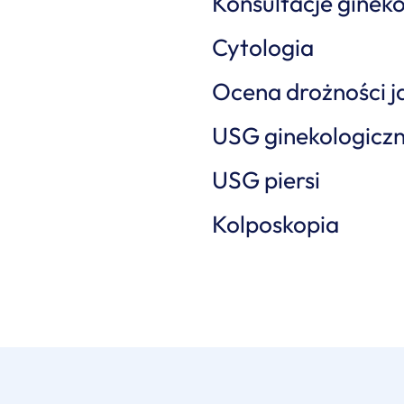
Konsultacje ginek
Cytologia
Ocena drożności j
USG ginekologicz
USG piersi
Kolposkopia