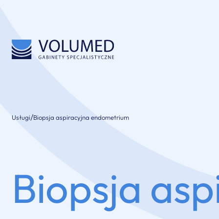
/
Usługi
Biopsja aspiracyjna endometrium
Biopsja as