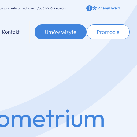
o gabinetu
ul. Zdrowa 1/3, 31-216 Kraków
Umów wizytę
Promocje
Kontakt
dometrium