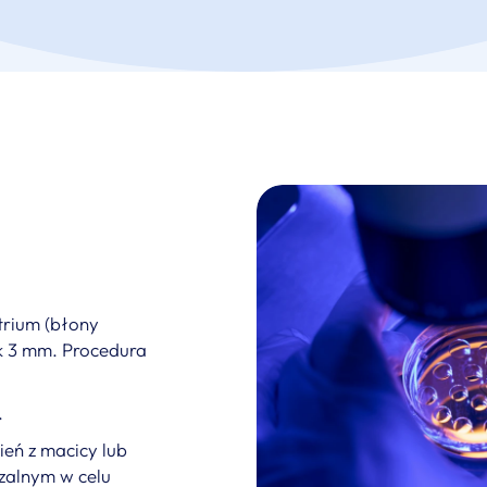
trium (błony
ok 3 mm. Procedura
.
eń z macicy lub
zalnym w celu