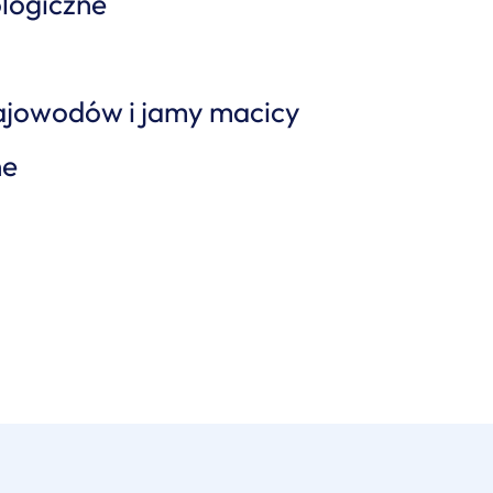
ologiczne
ajowodów i jamy macicy
ne