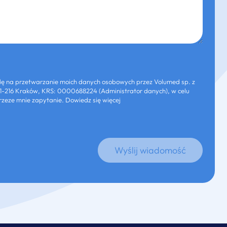
 na przetwarzanie moich danych osobowych przez Volumed sp. z
3, 31-216 Kraków, KRS: 0000688224 (Administrator danych), w celu
zeze mnie zapytanie. Dowiedz się więcej