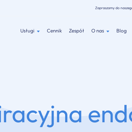
Zapraszamy do naszeg
Usługi
Cennik
Zespół
O nas
Blog
piracyjna en