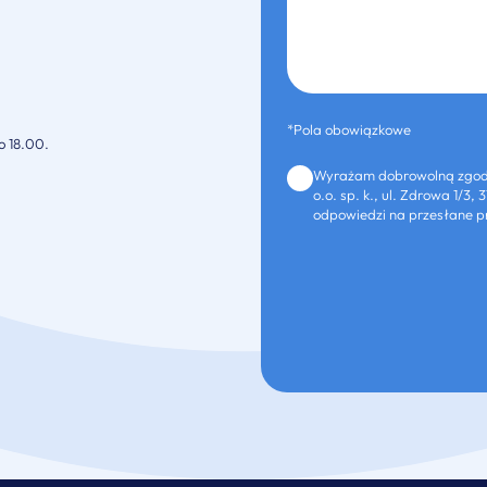
*Pola obowiązkowe
o 18.00.
Wyrażam dobrowolną zgodę
o.o. sp. k., ul. Zdrowa 1/
odpowiedzi na przesłane pr