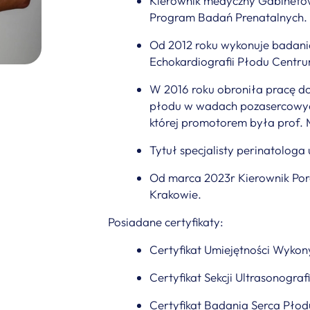
Kierownik medyczny Gabinetów
Program Badań Prenatalnych.
Od 2012 roku wykonuje badani
Echokardiografii Płodu Centr
W 2016 roku obroniła pracę d
płodu w wadach pozasercowych
której promotorem była prof. 
Tytuł specjalisty perinatologa
Od marca 2023r Kierownik Por
Krakowie.
Posiadane certyfikaty:
Certyfikat Umiejętności Wyko
Certyfikat Sekcji Ultrasonograf
Certyfikat Badania Serca Płodu