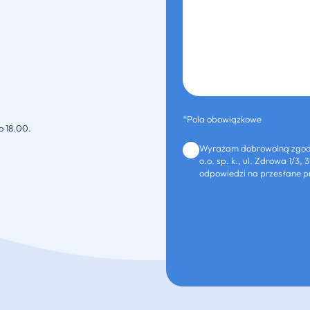
*Pola obowiązkowe
o 18.00.
Wyrażam dobrowolną zgodę
o.o. sp. k., ul. Zdrowa 1/
odpowiedzi na przesłane pr