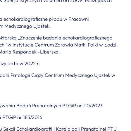
 Specjalistycznych Volumed od 2009 realizujących
a echokardiograficzne płodu w Pracowni
um Medycznego Ujastek.
oktorską „Znaczenie badania echokardiograficznego
 ”w Instytucie Centrum Zdrowia Matki Polki w Łodzi,
Maria Respondek -Liberska.
 uzyskała w 2022 r.
adni Patologii Ciąży Centrum Medycznego Ujastek w
nywania Badań Prenatalnych PTGiP nr 110/2023
ii PTGiP nr 183/2016
 Sekcji Echokardiografii i Kardiologii Prenatalnej PTU