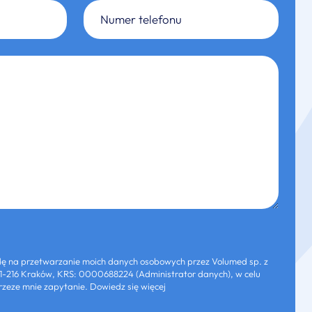
 na przetwarzanie moich danych osobowych przez Volumed sp. z
3, 31-216 Kraków, KRS: 0000688224 (Administrator danych), w celu
zeze mnie zapytanie. Dowiedz się więcej