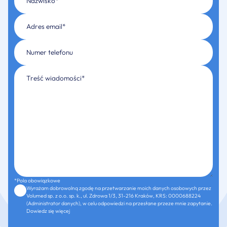
*Pola obowiązkowe
Wyrażam dobrowolną zgodę na przetwarzanie moich danych osobowych przez
Volumed sp. z o.o. sp. k., ul. Zdrowa 1/3, 31-216 Kraków, KRS: 0000688224
(Administrator danych), w celu odpowiedzi na przesłane przeze mnie zapytanie.
Dowiedz się więcej